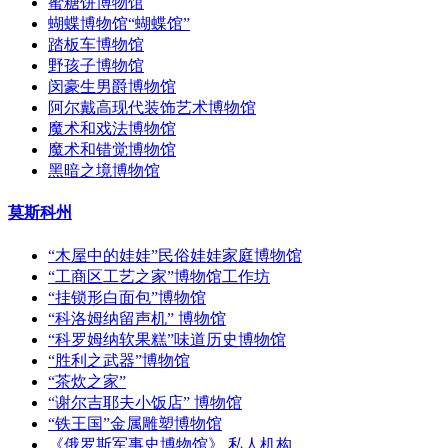
蜜糖饼博物馆
蝴蝶博物馆“蝴蝶馆”
踏板车博物馆
野孩子博物馆
闵豪生男爵博物馆
阿尔戴高现代装饰艺术博物馆
魔术和戏法博物馆
魔术和错觉博物馆
黑暗之境博物馆
莫
斯科州
“木屋中的娃娃”民俗娃娃家庭博物馆
“工商区工艺之家”博物馆工作坊
“挂锁形白面包”博物馆
“科洛姆纳留声机” 博物馆
“科罗姆纳软果糕”味道历史博物馆
“胜利之武器”博物馆
“茶炊之家”
“谢尔吉耶夫小饭店” 博物馆
“铁王国”金属雕塑博物馆
《俄罗斯军事史博物馆》 私人机构