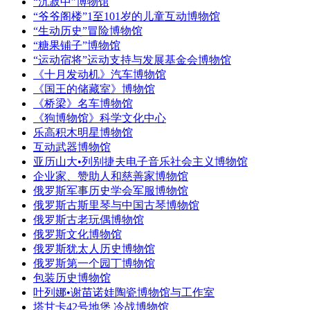
“沉寂中”博物馆
“爷爷阁楼”1至101岁的儿童互动博物馆
“生动历史”冒险博物馆
“糖果铺子”博物馆
“运动宿将”运动支持与发展基金会博物馆
《十月发动机》汽车博物馆
《国王的储藏室》博物馆
《桥梁》名车博物馆
《狗博物馆》科学文化中心
乐高积木明星博物馆
互动武器博物馆
亚历山大•列别捷夫电子音乐社会主义博物馆
企业家、赞助人和慈善家博物馆
俄罗斯军事历史学会军服博物馆
俄罗斯古斯里琴与中国古琴博物馆
俄罗斯古老玩偶博物馆
俄罗斯文化博物馆
俄罗斯犹太人历史博物馆
俄罗斯第一个园丁博物馆
包装历史博物馆
叶列娜•谢苗诺娃陶瓷博物馆与工作室
塔甘卡42号地堡 冷战博物馆