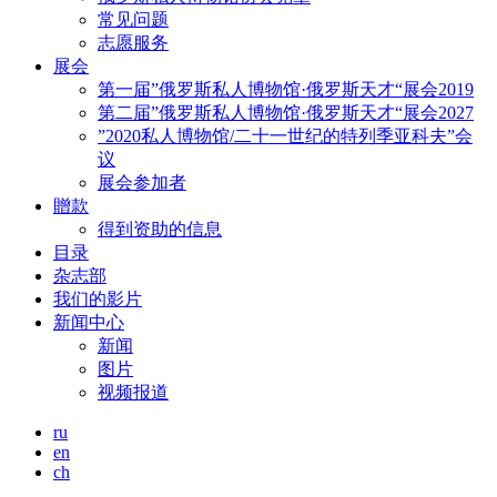
常见问题
志愿服务
展会
第一届”俄罗斯私人博物馆·俄罗斯天才“展会2019
第二届”俄罗斯私人博物馆·俄罗斯天才“展会2027
”2020私人博物馆/二十一世纪的特列季亚科夫”会
议
展会参加者
贈款
得到资助的信息
目录
杂志部
我们的影片
新闻中心
新闻
图片
视频报道
ru
en
ch