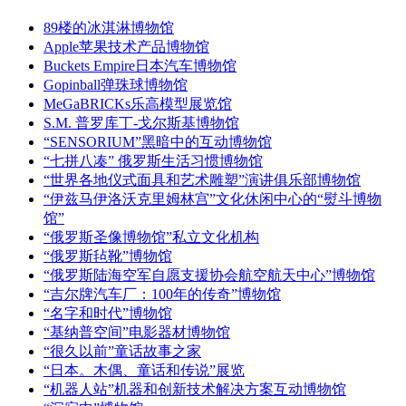
89楼的冰淇淋博物馆
Apple苹果技术产品博物馆
Buckets Empire日本汽车博物馆
Gopinball弹珠球博物馆
MeGaBRICKs乐高模型展览馆
S.M. 普罗库丁-戈尔斯基博物馆
“SENSORIUM”黑暗中的互动博物馆
“七拼八凑” 俄罗斯生活习惯博物馆
“世界各地仪式面具和艺术雕塑”演讲俱乐部博物馆
“伊兹马伊洛沃克里姆林宫”文化休闲中心的“熨斗博物
馆”
“俄罗斯圣像博物馆”私立文化机构
“俄罗斯毡靴”博物馆
“俄罗斯陆海空军自愿支援协会航空航天中心”博物馆
“吉尔牌汽车厂：100年的传奇”博物馆
“名字和时代”博物馆
“基纳普空间”电影器材博物馆
“很久以前”童话故事之家
“日本。木偶、童话和传说”展览
“机器人站”机器和创新技术解决方案互动博物馆