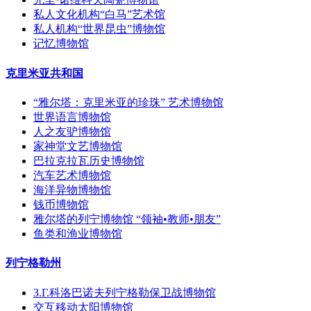
私人文化机构“白马”艺术馆
私人机构“世界昆虫”博物馆
记忆博物馆
克
里米亚共和国
“雅尔塔：克里米亚的珍珠” 艺术博物馆
世界语言博物馆
人之友驴博物馆
家神堂文艺博物馆
巴拉克拉瓦历史博物馆
汽车艺术博物馆
海洋异物博物馆
钱币博物馆
雅尔塔的列宁博物馆 “领袖•教师•朋友”
鱼类和渔业博物馆
列
宁格勒州
З.Г.科洛巴诺夫列宁格勒保卫战博物馆
交互移动太阳博物馆