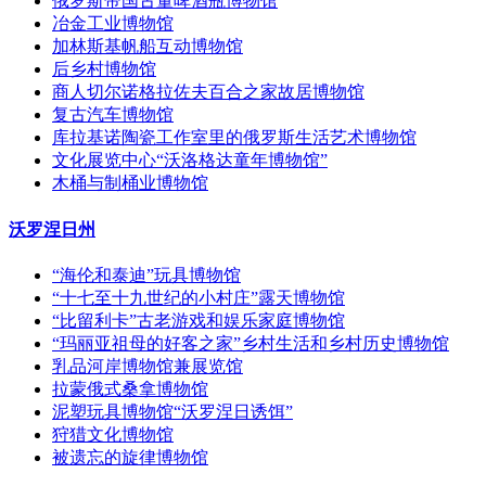
俄罗斯帝国古董啤酒瓶博物馆
冶金工业博物馆
加林斯基帆船互动博物馆
后乡村博物馆
商人切尔诺格拉佐夫百合之家故居博物馆
复古汽车博物馆
库拉基诺陶瓷工作室里的俄罗斯生活艺术博物馆
文化展览中心“沃洛格达童年博物馆”
木桶与制桶业博物馆
沃
罗涅日州
“海伦和泰迪”玩具博物馆
“十七至十九世纪的小村庄”露天博物馆
“比留利卡”古老游戏和娱乐家庭博物馆
“玛丽亚祖母的好客之家”乡村生活和乡村历史博物馆
乳品河岸博物馆兼展览馆
拉蒙俄式桑拿博物馆
泥塑玩具博物馆“沃罗涅日诱饵”
狩猎文化博物馆
被遗忘的旋律博物馆