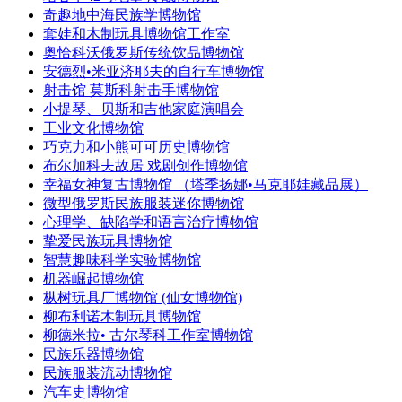
奇趣地中海民族学博物馆
套娃和木制玩具博物馆工作室
奥恰科沃俄罗斯传统饮品博物馆
安德烈•米亚济耶夫的自行车博物馆
射击馆 莫斯科射击手博物馆
小提琴、贝斯和吉他家庭演唱会
工业文化博物馆
巧克力和小熊可可历史博物馆
布尔加科夫故居 戏剧创作博物馆
幸福女神复古博物馆 （塔季扬娜•马克耶娃藏品展）
微型俄罗斯民族服装迷你博物馆
心理学、缺陷学和语言治疗博物馆
挚爱民族玩具博物馆
智慧趣味科学实验博物馆
机器崛起博物馆
枞树玩具厂博物馆 (仙女博物馆)
柳布利诺木制玩具博物馆
柳德米拉• 古尔琴科工作室博物馆
民族乐器博物馆
民族服装流动博物馆
汽车史博物馆