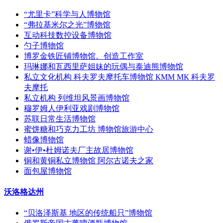
“尤里卡”科学与人博物馆
“弗拉基米尔之光”博物馆
互动科技数控设备博物馆
勺子博物馆
博罗金铁匠铺博物馆。创造工作室
玛琳娜和瓦西里萨姐妹的玩偶与泰迪熊博物馆
私立文化机构 科夫罗夫摩托车博物馆 КММ МК 科夫罗
夫摩托
私立机构 列维坦风景画博物馆
穆罗姆人伊利亚戏剧博物馆
苏联日常生活博物馆
蜜饼糖和巧克力工坊 博物馆旅游中心
蜡像博物馆
谢•伊•杜姆诺夫厂主故居博物馆
铜和黄铜私立博物馆 阿尔古诺夫之家
面包屋博物馆
沃
洛格达州
“贝洛泽斯基 地区的传统船只”博物馆