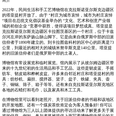
简介
2022年，民间生活和手工艺博物馆在克拉斯诺亚尔斯克边疆区
的塔亚提村开放了。由于 “村庄为城市哀悼，城市为村庄哀悼
“项目在总统文化倡议基金举办的 “文化、艺术和创意产业领
域的初创企业 “竞赛中获胜，使得该项目梦想成真。塔亚提是
克拉斯诺亚尔斯克边疆区卡拉图茨基区的一个村庄，位于卡兹
尔河左岸的东萨扬山脉山脚下。它是由来自俄罗斯中部的旧派
信仰者于1890年建立的。到卡拉图兹科村的区中心的距离是73
公里，到最近的相对大的城镇米努辛斯克是140公里。塔亚提
村的旧派信仰者们是俄罗斯中部的土著人。
博物馆有常设展览和临时展览。馆内展示了从彼尔姆边疆区带
来的十九世纪初的生活用品和手工艺品。这些是韧皮蓝、手摇
纺车、韧皮箱和桦树皮盆。许多来自邻近村庄和塔亚提村的用
具：纺纱机、扁担、搅拌器、篮子、盆子、铁罐、夹具、壶
子、铜锅、筛子、箱子等等。还有来自克拉斯诺亚尔斯克地区
各地的石蜡灯和毛巾，以及家具和木工工具。
在博物馆里可以看到老照片、关于旧派信仰者的书籍和该地区
的开发地图。还有一个煤炭茶炊肯定会为客人预备好! 你可以
通过博物馆为三人以上团体提供的寻访活动来了解更多关于展
览的信息。例如，参与者将被提供上面写着博物馆内展示的古