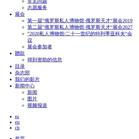
常见问题
志愿服务
展会
第一届”俄罗斯私人博物馆·俄罗斯天才“展会2019
第二届”俄罗斯私人博物馆·俄罗斯天才“展会2027
”2020私人博物馆/二十一世纪的特列季亚科夫”会
议
展会参加者
贈款
得到资助的信息
目录
杂志部
我们的影片
新闻中心
新闻
图片
视频报道
ru
en
ch
首页