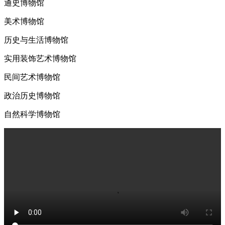
通史博物馆
美术博物馆
历史与生活博物馆
实用装饰艺术博物馆
民间艺术博物馆
政治历史博物馆
自然科学博物馆