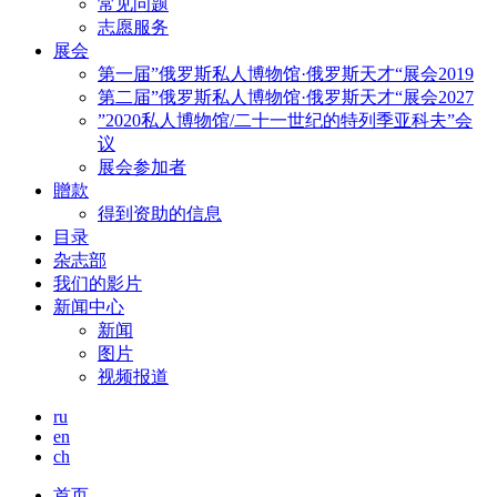
常见问题
志愿服务
展会
第一届”俄罗斯私人博物馆·俄罗斯天才“展会2019
第二届”俄罗斯私人博物馆·俄罗斯天才“展会2027
”2020私人博物馆/二十一世纪的特列季亚科夫”会
议
展会参加者
贈款
得到资助的信息
目录
杂志部
我们的影片
新闻中心
新闻
图片
视频报道
ru
en
ch
首页