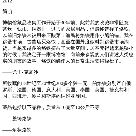
2012
简
介
博物馆藏品收集工作开始于30年前。此前我的收藏非常随意：
茶炊、钱币、铜器皿、过去的家居用品，但最终选择了烙铁。
以前旧烙铁常被用来压酸菜；渔民将烙铁用作小船的锚。我在
跳蚤市场、古董店买烙铁，甚至在国外度假时到跳蚤市场淘
货。当越来越多的烙铁挤占了大量空间，居室变得越来越狭小
的时候，我决定开一家博物馆，向前来参观的人们讲述人类忠
实的朋友的故事。烙铁的确使人的日常生活变得轻松了。
——尤里•克瓦沙
所收藏的18世纪至20世纪200多个独一无二的烙铁分别产自俄
罗斯、法国、德国、意大利、美国、泰国、英国、捷克共和
国、西班牙、波兰和斯堪的纳维亚等国。
藏品包括以下品种，质量从10克至10公斤不等：
——整铸烙铁；
——角状烙铁；