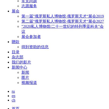
常见问题
志愿服务
展会
第一届”俄罗斯私人博物馆·俄罗斯天才“展会2019
第二届”俄罗斯私人博物馆·俄罗斯天才“展会2027
”2020私人博物馆/二十一世纪的特列季亚科夫”会
议
展会参加者
贈款
得到资助的信息
目录
杂志部
我们的影片
新闻中心
新闻
图片
视频报道
ru
en
ch
首页