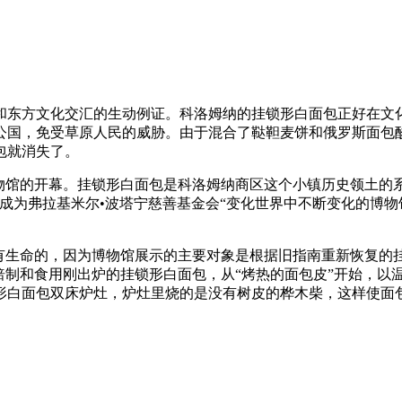
和东方文化交汇的生动例证。科洛姆纳的挂锁形白面包正好在文
科公国，免受草原人民的威胁。由于混合了鞑靼麦饼和俄罗斯面包
包就消失了。
物馆的开幕。挂锁形白面包是科洛姆纳商区这个小镇历史领土的
3年成为弗拉基米尔•波塔宁慈善基金会“变化世界中不断变化的博
为有生命的，因为博物馆展示的主要对象是根据旧指南重新恢复的
焙制和食用刚出炉的挂锁形白面包，从“烤热的面包皮”开始，以温
形白面包双床炉灶，炉灶里烧的是没有树皮的桦木柴，这样使面