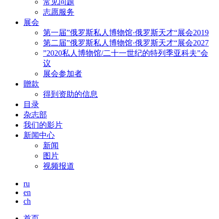
常见问题
志愿服务
展会
第一届”俄罗斯私人博物馆·俄罗斯天才“展会2019
第二届”俄罗斯私人博物馆·俄罗斯天才“展会2027
”2020私人博物馆/二十一世纪的特列季亚科夫”会
议
展会参加者
贈款
得到资助的信息
目录
杂志部
我们的影片
新闻中心
新闻
图片
视频报道
ru
en
ch
首页