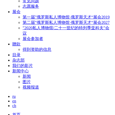
常见问题
志愿服务
展会
第一届”俄罗斯私人博物馆·俄罗斯天才“展会2019
第二届”俄罗斯私人博物馆·俄罗斯天才“展会2027
”2020私人博物馆/二十一世纪的特列季亚科夫”会
议
展会参加者
贈款
得到资助的信息
目录
杂志部
我们的影片
新闻中心
新闻
图片
视频报道
ru
en
ch
首页