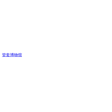
管套博物馆