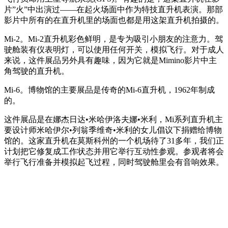
片”火”中出演过——在起火场面中作为特技直升机表演。那部
影片中所有的在直升机里的场面也都是用这架直升机拍摄的。
Mi-2。Mi-2直升机彩色鲜明，是专为吸引小朋友的注意力。驾
驶舱装有仪表明灯，可以使用任何开关，模拟飞行。对于成人
来说，这件展品另外具有趣味，因为它就是Mimino影片中主
角驾驶的直升机。
Mi-6。博物馆的主要展品是传奇的Mi-6直升机，1962年制成
的。
这件展品是在娜杰日达•米哈伊洛夫娜•米利，Mi系列直升机主
要设计师米哈伊尔•列翁季维奇•米利的女儿倡议下捐赠给博物
馆的。这家直升机在莫斯科州的一个机场待了31多年，我们正
计划把它修复成工作状态并用它举行互动性参观。参观者将会
举行飞行准备并模拟起飞过程，同时驾驶舱里会有音响效果。