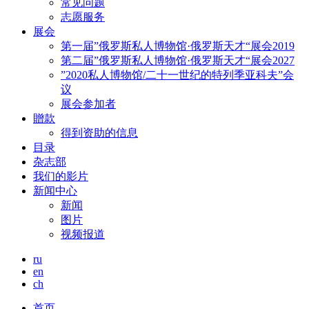
常见问题
志愿服务
展会
第一届”俄罗斯私人博物馆·俄罗斯天才“展会2019
第二届”俄罗斯私人博物馆·俄罗斯天才“展会2027
”2020私人博物馆/二十一世纪的特列季亚科夫”会
议
展会参加者
贈款
得到资助的信息
目录
杂志部
我们的影片
新闻中心
新闻
图片
视频报道
ru
en
ch
首页