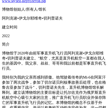
www.музей-вертолетов.рф
博物馆创始人/所有人/馆长
阿列克谢•伊戈尔耶维奇•切列普诺夫
建立时间
2022
简介
博物馆于2020年由前军事直升机飞行员阿列克谢•伊戈尔耶维
奇•切列普诺夫建立。”航空，尤其是直升机航空一直都在我人
生的基因中。我父亲、叔叔、哥哥和我以前都是军事直升机飞
行员。
我特别为我的父亲而感到骄傲。他驾驶着传奇的Mi-6在阿富汗
参加了两次战争，参加了切尔诺贝利核事故善后处理，也在格
鲁吉亚参加了战斗”，切列普诺夫先生，直升机博物馆馆长解
释到。建立该博物馆的主要目标是让托尔佐克作为俄罗斯直升
机航空中心吸引大家的注意，推广直升机飞行员职业并保存阵
亡的军事直升机飞行员的记忆。本博物馆的概念不仅基于外
观，也重视内容，并还以有趣的互动性内容作补充。这一切都