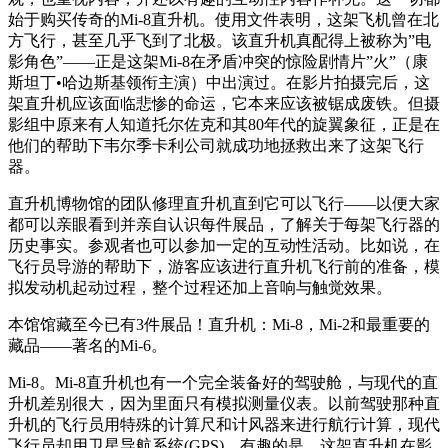
始于购买传奇的Mi-8直升机。使用文件表明，这架飞机曾在北
方飞行，甚至几乎飞到了北极。该直升机真配得上被称为”电
影角色”——正是这架Mi-8在矛盾冲突的惊险剧情片”火”（康
斯坦丁•哈边斯基领衔主演）中出演过。在影片拍摄完后，这
架直升机应该面临悲惨的命运，它本来应该被锯成废铁。但摄
影组中原来有人知道托尔佐克和其80年代的旋翼象征，正是在
他们的帮助下韦尔季卡利公司就成功地拯救出来了这架飞行
器。
直升机博物馆的团队修理直升机直到它可以飞行——以便大家
都可以亲眼看到并亲自认识每件展品，了解关于每架飞行器的
历史事实。参观者也可以参加一定的互动性活动。比如说，在
飞行员导游的帮助下，游客应该进行直升机飞行前的准备，模
拟发动机起动过程，整个过程还加上音响与触觉效果。
本馆馆藏至今已有3件展品！直升机：Mi-8，Mi-2和最重要的
藏品——著名的Mi-6。
Mi-8。Mi-8直升机也有一个完全装备好的驾驶舱，与现代的直
升机差别很大，因为里面只有模拟测量仪表。以前驾驶那种直
升机的飞行员用特殊的计算尺和计风器来进行航行计算，现代
飞行员却用卫星导航系统(GPS)。有趣的是，这架直升机在影