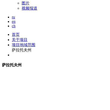
图片
视频报道
ru
en
ch
首页
关于项目
项目地域范围
萨拉托夫州
萨
拉托夫州