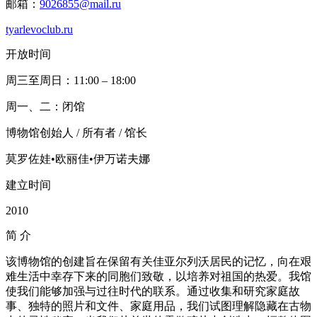
邮箱：
9026855@mail.ru
tyarlevoclub.ru
开放时间
周三至周日：11:00 – 18:00
周一、二：闭馆
博物馆创始人 / 所有者 / 馆长
莫罗佐娃•欧丽佳•伊万诺夫娜
建立时间
2010
简
介
该博物馆的创建旨在保留有关佳亚尔列沃居民的记忆，向在艰
难生活中幸存下来的同胞们致敬，以培养对祖国的热爱。我馆
使我们能够加强与过往时代的联系。通过收集和研究家庭故
事、独特的照片和文件、家庭用品，我们试图理解隐藏在古物