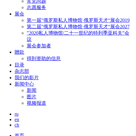
常见问题
志愿服务
展会
第一届”俄罗斯私人博物馆·俄罗斯天才“展会2019
第二届”俄罗斯私人博物馆·俄罗斯天才“展会2027
”2020私人博物馆/二十一世纪的特列季亚科夫”会
议
展会参加者
贈款
得到资助的信息
目录
杂志部
我们的影片
新闻中心
新闻
图片
视频报道
ru
en
ch
首页