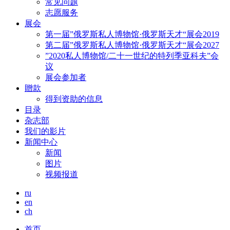
常见问题
志愿服务
展会
第一届”俄罗斯私人博物馆·俄罗斯天才“展会2019
第二届”俄罗斯私人博物馆·俄罗斯天才“展会2027
”2020私人博物馆/二十一世纪的特列季亚科夫”会
议
展会参加者
贈款
得到资助的信息
目录
杂志部
我们的影片
新闻中心
新闻
图片
视频报道
ru
en
ch
首页