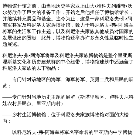
博物馆开馆之前，由当地历史学家亚历山大•雅科夫列维奇•沃
尔努欣作了巨大的准备工作，开馆之后他担任了博物馆馆长，
并继续补充展品和基金。迄今为止，这是一家科尼洛夫•弗•阿
海军将军及科尼洛夫家族博物馆，致力于科尼洛夫•弗•阿 海军
将军的生活和工作主题，以及科尼洛夫家族其他成员对国家的
发展做出的贡献。此外，博物馆还举办许多永久性及临时性主
题展览。
科尼洛夫•弗•阿海军将军及科尼洛夫家族博物馆是整个里亚斯
涅斯基文化和历史建筑群的中心纽带，博物馆建筑中还涵盖了
科尼洛夫家族的以下物品：
——专门针对该地区的海军、海军将军、英勇士兵和居民的展
览；
——专门针对当地历史主题的展览（斯塔里察区、卢科夫尼科
娃农村居民点、里亚斯内村）；
——乡村生活博物馆，位于科尼洛夫家族博物馆对面的大楼
内；
——以科尼洛夫•弗•阿海军将军名字命名的里亚斯内中学博物