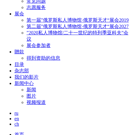
常见问题
志愿服务
展会
第一届”俄罗斯私人博物馆·俄罗斯天才“展会2019
第二届”俄罗斯私人博物馆·俄罗斯天才“展会2027
”2020私人博物馆/二十一世纪的特列季亚科夫”会
议
展会参加者
贈款
得到资助的信息
目录
杂志部
我们的影片
新闻中心
新闻
图片
视频报道
ru
en
ch
首页