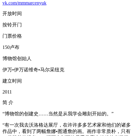
vk.com/mmmarcenyuk
开放时间
按铃开门
门票价格
150卢布
博物馆创始人
伊万•伊万诺维奇•马尔采纽克
建立时间
2011
简
介
“博物馆的创建史……当然是从我学会雕刻开始的。”
“有一次我去沃洛格达展厅，在许许多多艺术家和他们的诸多
作品中，看到了两幅詹娜•图通詹的画。画作非常质朴，只有