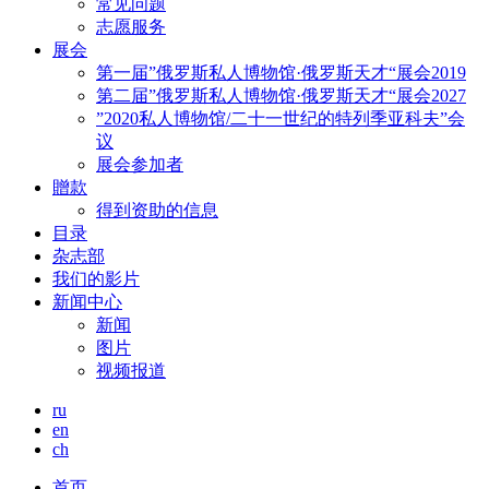
常见问题
志愿服务
展会
第一届”俄罗斯私人博物馆·俄罗斯天才“展会2019
第二届”俄罗斯私人博物馆·俄罗斯天才“展会2027
”2020私人博物馆/二十一世纪的特列季亚科夫”会
议
展会参加者
贈款
得到资助的信息
目录
杂志部
我们的影片
新闻中心
新闻
图片
视频报道
ru
en
ch
首页