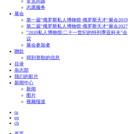
常见问题
志愿服务
展会
第一届”俄罗斯私人博物馆·俄罗斯天才“展会2019
第二届”俄罗斯私人博物馆·俄罗斯天才“展会2027
”2020私人博物馆/二十一世纪的特列季亚科夫”会
议
展会参加者
贈款
得到资助的信息
目录
杂志部
我们的影片
新闻中心
新闻
图片
视频报道
ru
en
ch
首页