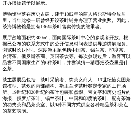
开办博物馆予以展示。
博物馆坐落在历史古建，建于1882年的商人格尔斯特金故居
里，当年此楼一层曾经开设茶叶铺并办理了营业执照。因此，
茶海博物馆是拥有136年茶叶售卖传统的继承者。
展厅占地面积约300㎡，面向国际茶叶中心的参观者开放。根
据已公布的联系方式中的公开信息时间表提供导游讲解服务。
浏览时长1小时。深度游主题包括中国茶、锡兰茶、印度茶、
台湾茶、俄罗斯茶商、英国茶饮等。每次参观过后，游客可以
品尝不同国家生产的6种茶叶，并尝试猜一猜哪把茶壶里是什
么茶。
茶主题展品包括：茶叶采摘者、饮茶女商人，19世纪恰克图茶
馆模型、茶炊的内部结构、斯里兰卡茶叶鉴定专家的工作场
所、19世纪和20世纪的茶叶包装和点缀、带文字和历史照片的
海报、俄罗斯茶叶、锡兰茶叶、中国和印度的茶叶、配有茶海
的功夫茶和品茶茶室、以9种不同方式供应各种精品茶和茶点
的茶艺表演。