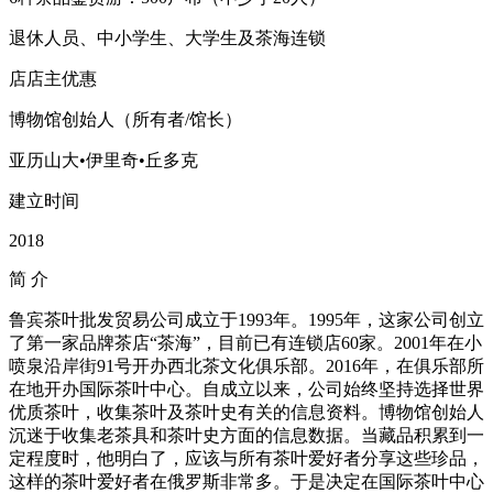
退休人员、中小学生、大学生及茶海连锁
店店主优惠
博物馆创始人（所有者/馆长）
亚历山大•伊里奇•丘多克
建立时间
2018
简
介
鲁宾茶叶批发贸易公司成立于1993年。1995年，这家公司创立
了第一家品牌茶店“茶海”，目前已有连锁店60家。2001年在小
喷泉沿岸街91号开办西北茶文化俱乐部。2016年，在俱乐部所
在地开办国际茶叶中心。自成立以来，公司始终坚持选择世界
优质茶叶，收集茶叶及茶叶史有关的信息资料。博物馆创始人
沉迷于收集老茶具和茶叶史方面的信息数据。当藏品积累到一
定程度时，他明白了，应该与所有茶叶爱好者分享这些珍品，
这样的茶叶爱好者在俄罗斯非常多。于是决定在国际茶叶中心