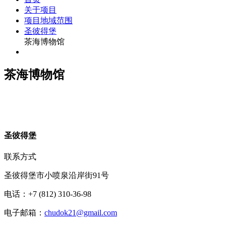
关于项目
项目地域范围
圣彼得堡
茶海博物馆
茶海博物馆
圣
彼得堡
联系方式
圣彼得堡市小喷泉沿岸街91号
电话：+7 (812) 310-36-98
电子邮箱：
chudok21@gmail.com