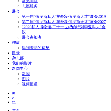
常见问题
志愿服务
展会
第一届”俄罗斯私人博物馆·俄罗斯天才“展会2019
第二届”俄罗斯私人博物馆·俄罗斯天才“展会2027
”2020私人博物馆/二十一世纪的特列季亚科夫”会
议
展会参加者
贈款
得到资助的信息
目录
杂志部
我们的影片
新闻中心
新闻
图片
视频报道
ru
en
ch
首页