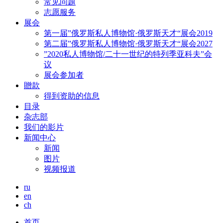
常见问题
志愿服务
展会
第一届”俄罗斯私人博物馆·俄罗斯天才“展会2019
第二届”俄罗斯私人博物馆·俄罗斯天才“展会2027
”2020私人博物馆/二十一世纪的特列季亚科夫”会
议
展会参加者
贈款
得到资助的信息
目录
杂志部
我们的影片
新闻中心
新闻
图片
视频报道
ru
en
ch
首页