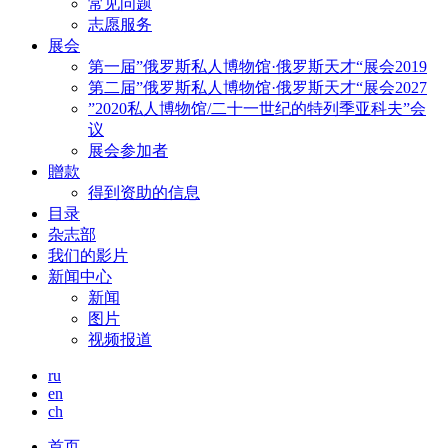
常见问题
志愿服务
展会
第一届”俄罗斯私人博物馆·俄罗斯天才“展会2019
第二届”俄罗斯私人博物馆·俄罗斯天才“展会2027
”2020私人博物馆/二十一世纪的特列季亚科夫”会
议
展会参加者
贈款
得到资助的信息
目录
杂志部
我们的影片
新闻中心
新闻
图片
视频报道
ru
en
ch
首页