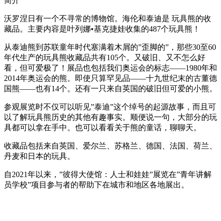
简介
沃罗涅日有一个不寻常的博物馆。海伦和泰迪是 玩具熊的收
藏品。主要内容是叶列娜•基克捷娃收集的487个玩具熊！
从泰迪熊到苏联童年时代塞满着木屑的”歪脚的”，那些30至60
年代生产的玩具熊收藏品共有105个。又破旧、又不怎么好
看，但可爱极了！展品也包括我们奥运会的标志——1980年和
2014年奥运会的熊。即使只算罕见品——十九世纪末的古董德
国熊——也有14个。还有一只来自英国的破旧但可爱的小熊。
参观展览时不仅可以听见”泰迪”这个绰号的起源故事，而且可
以了解玩具熊历史的其他有趣事实。顺便说一句，大部分的玩
具都可以拿在手中。也可以看看关于熊的童话，聊聊天。
收藏品包括来自英国、爱尔兰、苏格兰、德国、法国、荷兰、
丹麦和日本的玩具。
自2021年以来，”彼得大使馆：人士和娃娃”展览在”青年讲解
员学校”项目参与者的帮助下在城市和地区各地展出。