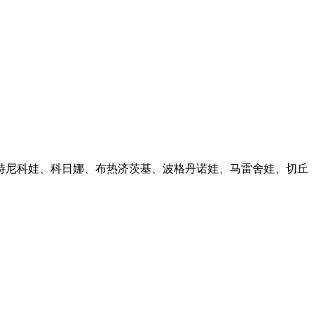
特尼科娃、科日娜、布热济茨基、波格丹诺娃、马雷舍娃、切丘