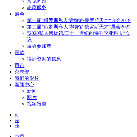
常见问题
志愿服务
展会
第一届”俄罗斯私人博物馆·俄罗斯天才“展会2019
第二届”俄罗斯私人博物馆·俄罗斯天才“展会2027
”2020私人博物馆/二十一世纪的特列季亚科夫”会
议
展会参加者
贈款
得到资助的信息
目录
杂志部
我们的影片
新闻中心
新闻
图片
视频报道
ru
en
ch
首页