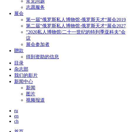
常见问题
志愿服务
展会
第一届”俄罗斯私人博物馆·俄罗斯天才“展会2019
第二届”俄罗斯私人博物馆·俄罗斯天才“展会2027
”2020私人博物馆/二十一世纪的特列季亚科夫”会
议
展会参加者
贈款
得到资助的信息
目录
杂志部
我们的影片
新闻中心
新闻
图片
视频报道
ru
en
ch
首页