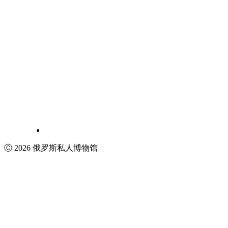
Ⓒ 2026 俄罗斯私人博物馆