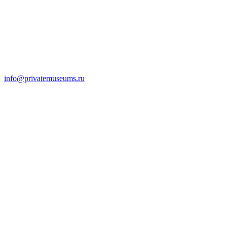
info@privatemuseums.ru