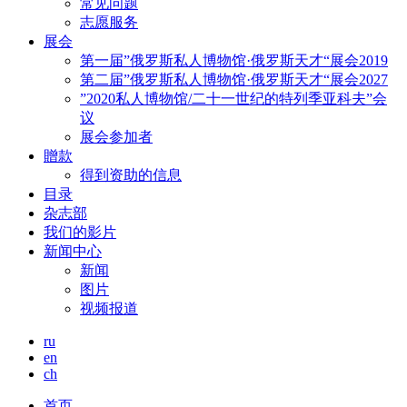
常见问题
志愿服务
展会
第一届”俄罗斯私人博物馆·俄罗斯天才“展会2019
第二届”俄罗斯私人博物馆·俄罗斯天才“展会2027
”2020私人博物馆/二十一世纪的特列季亚科夫”会
议
展会参加者
贈款
得到资助的信息
目录
杂志部
我们的影片
新闻中心
新闻
图片
视频报道
ru
en
ch
首页