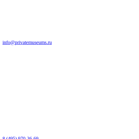
info@privatemuseums.ru
8 (495) 970-36-69