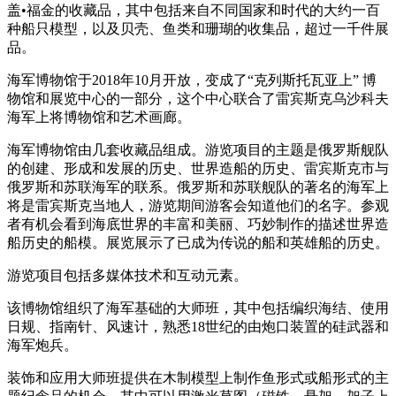
盖•福金的收藏品，其中包括来自不同国家和时代的大约一百
种船只模型，以及贝壳、鱼类和珊瑚的收集品，超过一千件展
品。
海军博物馆于2018年10月开放，变成了“克列斯托瓦亚上” 博
物馆和展览中心的一部分，这个中心联合了雷宾斯克乌沙科夫
海军上将博物馆和艺术画廊。
海军博物馆由几套收藏品组成。游览项目的主题是俄罗斯舰队
的创建、形成和发展的历史、世界造船的历史、雷宾斯克市与
俄罗斯和苏联海军的联系。俄罗斯和苏联舰队的著名的海军上
将是雷宾斯克当地人，游览期间游客会知道他们的名字。参观
者有机会看到海底世界的丰富和美丽、巧妙制作的描述世界造
船历史的船模。展览展示了已成为传说的船和英雄船的历史。
游览项目包括多媒体技术和互动元素。
该博物馆组织了海军基础的大师班，其中包括编织海结、使用
日规、指南针、风速计，熟悉18世纪的由炮口装置的硅武器和
海军炮兵。
装饰和应用大师班提供在木制模型上制作鱼形式或船形式的主