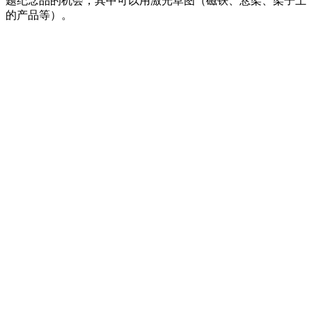
题纪念品的机会，其中可以用激光草图（磁铁、悬架、架子上
的产品等）。