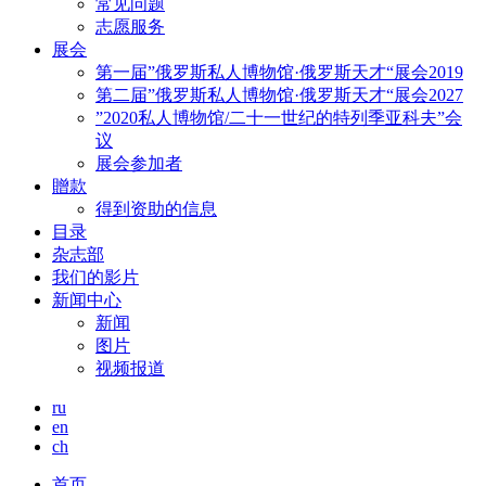
常见问题
志愿服务
展会
第一届”俄罗斯私人博物馆·俄罗斯天才“展会2019
第二届”俄罗斯私人博物馆·俄罗斯天才“展会2027
”2020私人博物馆/二十一世纪的特列季亚科夫”会
议
展会参加者
贈款
得到资助的信息
目录
杂志部
我们的影片
新闻中心
新闻
图片
视频报道
ru
en
ch
首页