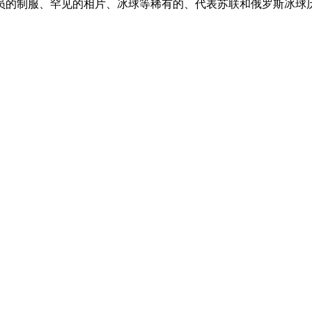
员的制服、罕见的相片、冰球等稀有的、代表苏联和俄罗斯冰球