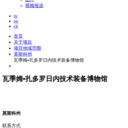
视频报道
ru
en
ch
首页
关于项目
项目地域范围
莫斯科州
瓦季姆•扎多罗日内技术装备博物馆
瓦季姆•扎多罗日内技术装备博物馆
莫
斯科州
联系方式