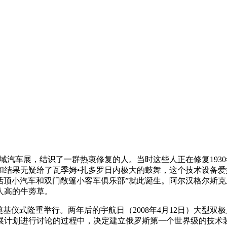
汽车展，结识了一群热衷修复的人。当时这些人正在修复1930年代初
和结果无疑给了瓦季姆•扎多罗日内极大的鼓舞，这个技术设备爱好
活顶小汽车和双门敞篷小客车俱乐部”就此诞生。阿尔汉格尔斯
人高的牛蒡草。
楼奠基仪式隆重举行。两年后的宇航日（2008年4月12日）大
展计划进行讨论的过程中，决定建立俄罗斯第一个世界级的技术