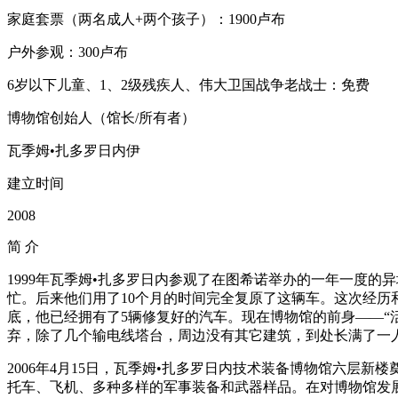
家庭套票（两名成人+两个孩子）：1900卢布
户外参观：300卢布
6岁以下儿童、1、2级残疾人、伟大卫国战争老战士：免费
博物馆创始人（馆长/所有者）
瓦季姆•扎多罗日内伊
建立时间
2008
简
介
1999年瓦季姆•扎多罗日内参观了在图希诺举办的一年一度的异域
忙。后来他们用了10个月的时间完全复原了这辆车。这次经历
底，他已经拥有了5辆修复好的汽车。现在博物馆的前身——“
弃，除了几个输电线塔台，周边没有其它建筑，到处长满了一
2006年4月15日，瓦季姆•扎多罗日内技术装备博物馆六层新
托车、飞机、多种多样的军事装备和武器样品。在对博物馆发