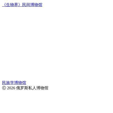
《生物界》民间博物馆
民族学博物馆
Ⓒ 2026 俄罗斯私人博物馆