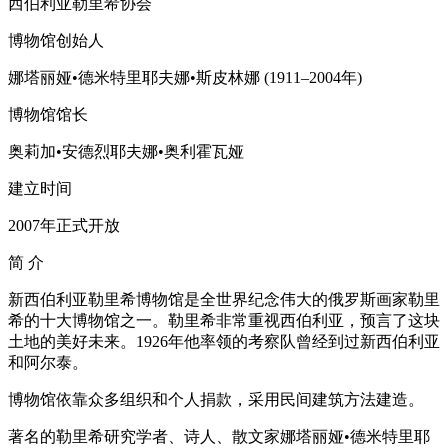
西伯利亚勒里希协会
博物馆创始人
娜塔丽娅•德米特里耶夫娜•斯皮林娜 (1911–2004年)
博物馆馆长
奥莉加•安德烈耶夫娜•奥利霍瓦娅
建立时间
2007年正式开放
简
介
新西伯利亚勒里希博物馆是全世界纪念伟大的俄罗斯画家勒里
希的十大博物馆之一。勒里希非常重视西伯利亚，预言了这块
土地的美好未来。1926年他率领的考察队曾经到过新西伯利亚
和阿尔泰。
博物馆依靠众多组织和个人捐款，采用民间建筑方法建造。
著名的勒里希研究学者、诗人、散文家娜塔丽娅•德米特里耶