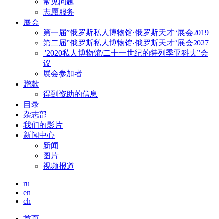
常见问题
志愿服务
展会
第一届”俄罗斯私人博物馆·俄罗斯天才“展会2019
第二届”俄罗斯私人博物馆·俄罗斯天才“展会2027
”2020私人博物馆/二十一世纪的特列季亚科夫”会
议
展会参加者
贈款
得到资助的信息
目录
杂志部
我们的影片
新闻中心
新闻
图片
视频报道
ru
en
ch
首页