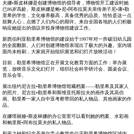
夫娜•斯皮林娜是创建博物馆的倡导者，博物馆开工建设时她
已86岁高龄。斯皮林娜是鲍•尼•阿布拉莫夫亲传弟子尼•康•勒
里希的学生，文化修养极高，具备优秀的品质。恰恰是这一点
鼓舞人心，点燃了人们内心的期许。来自全国各地的人们积极
响应她提出的倡议并投身博物馆建设工作。
新西伯利亚勒里希博物馆的建设始于1997年对一所破旧幼儿园
的全面翻新。人们对创建博物馆表现出了极大的兴趣。室内墙
面尚未粉刷，大家就开始组织展览和幻灯片放映活动！
目前，勒里希博物馆正在开展文化教育方面的工作：举办展
览，放映音乐文化幻灯片，组织社会科学研讨会、圆桌会议、
音乐会等。
展出纽约尼古拉•勒里希博物馆馆藏档案——勒里希及其家人
的照片、尼古拉•勒里希和斯维亚托斯拉夫的画作及其高仿
画、勒里希一家人自中亚考察带回的私人物品、其他画家的作
品。
在娜塔丽娅•斯皮林娜的办公室里可以看到她的档案、水彩画
和鲍里斯•阿布拉莫夫的私人物品。
和平之钟和纪念圣谢尔盖小教堂也位于勒里希博物馆区域内。