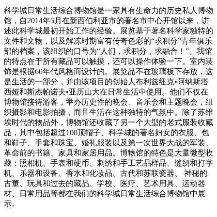
科学城日常生活综合博物馆是一家具有生命力的历史私人博物
馆，自2014年5月在新西伯利亚市的著名市中心开馆以来，讲
述此科学城最初开始工作的经验。展览基于著名科学家独特的
文件和文物，以及解冻时期富有传奇色彩的“求积分”青年俱乐
部的档案，该组织的口号为“人们，求积分，求融合！”。我馆
的特点在于所有藏品可以触摸，还可以操作体验一下。室内装
饰是根据60年代风格而设计的。展览品不在玻璃板下存放，这
是生活的一部分，并由该项目的创始人布利兹纽克•阿纳斯塔
西娅和斯杰帕诺夫•亚历山大在日常生活中使用。他们不仅在
博物馆接待游客，举办历史性的晚会、音乐会和主题晚会，组
织摄影和电影拍摄，而且生活在这种独特的气氛中。除了苏维
埃时代的物品外，博物馆还收藏了另一个大型的老式服装收藏
品，其中包括超过100顶帽子、科学城的著名妇女的衣服、包
和鞋子、手套和珠宝、婚礼服装以及第一次世界大战的军装、
革命前的书籍、家具和家居用品。博物馆的特色是大量微型收
藏：照相机、手表和硬币、刺绣和手工艺品样品、缝纫和打字
机、乐器和设备、香水和化妆品、古代和苏联瓷器、 神秘的
古董、玩具和过去的藏品、学校、医疗、艺术用具、运动器
材、日常用品等都在我们的科学城日常生活综合博物馆中展
示。