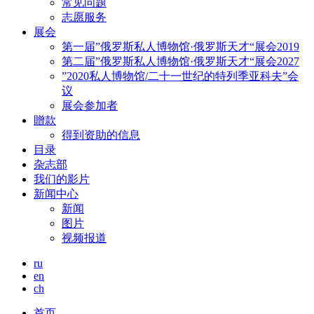
常见问题
志愿服务
展会
第一届”俄罗斯私人博物馆·俄罗斯天才“展会2019
第二届”俄罗斯私人博物馆·俄罗斯天才“展会2027
”2020私人博物馆/二十一世纪的特列季亚科夫”会
议
展会参加者
贈款
得到资助的信息
目录
杂志部
我们的影片
新闻中心
新闻
图片
视频报道
ru
en
ch
首页