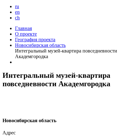
ru
en
ch
Главная
О проекте
География проекта
Новосибирская область
Интегральный музей-квартира повседневности
Академгородка
Интегральный музей-квартира
повседневности Академгородка
Н
овосибирская область
Адрес