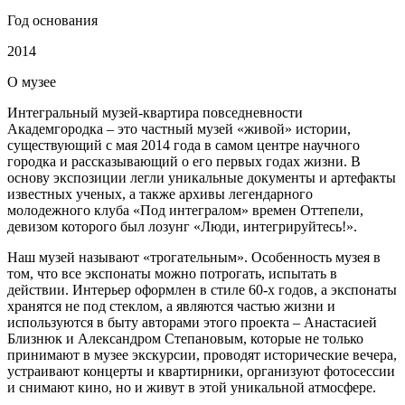
Год основания
2014
О
музее
Интегральный музей-квартира повседневности
Академгородка – это частный музей «живой» истории,
существующий с мая 2014 года в самом центре научного
городка и рассказывающий о его первых годах жизни. В
основу экспозиции легли уникальные документы и артефакты
известных ученых, а также архивы легендарного
молодежного клуба «Под интегралом» времен Оттепели,
девизом которого был лозунг «Люди, интегрируйтесь!».
Наш музей называют «трогательным». Особенность музея в
том, что все экспонаты можно потрогать, испытать в
действии. Интерьер оформлен в стиле 60-х годов, а экспонаты
хранятся не под стеклом, а являются частью жизни и
используются в быту авторами этого проекта – Анастасией
Близнюк и Александром Степановым, которые не только
принимают в музее экскурсии, проводят исторические вечера,
устраивают концерты и квартирники, организуют фотосессии
и снимают кино, но и живут в этой уникальной атмосфере.