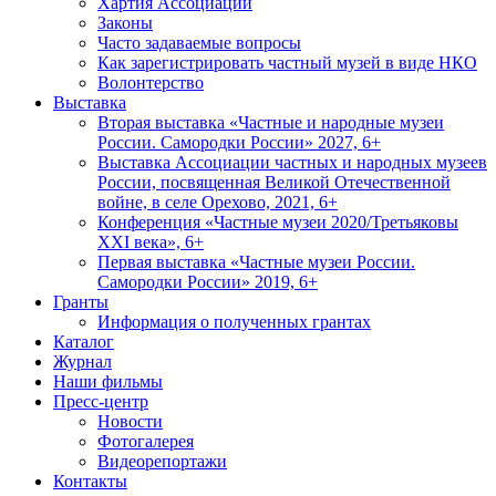
Хартия Ассоциации
Законы
Часто задаваемые вопросы
Как зарегистрировать частный музей в виде НКО
Волонтерство
Выставка
Вторая выставка «Частные и народные музеи
России. Самородки России» 2027, 6+
Выставка Ассоциации частных и народных музеев
России, посвященная Великой Отечественной
войне, в селе Орехово, 2021, 6+
Конференция «Частные музеи 2020/Третьяковы
XXI века», 6+
Первая выставка «Частные музеи России.
Самородки России» 2019, 6+
Гранты
Информация о полученных грантах
Каталог
Журнал
Наши фильмы
Пресс-центр
Новости
Фотогалерея
Видеорепортажи
Контакты