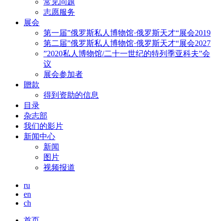
常见问题
志愿服务
展会
第一届”俄罗斯私人博物馆·俄罗斯天才“展会2019
第二届”俄罗斯私人博物馆·俄罗斯天才“展会2027
”2020私人博物馆/二十一世纪的特列季亚科夫”会
议
展会参加者
贈款
得到资助的信息
目录
杂志部
我们的影片
新闻中心
新闻
图片
视频报道
ru
en
ch
首页