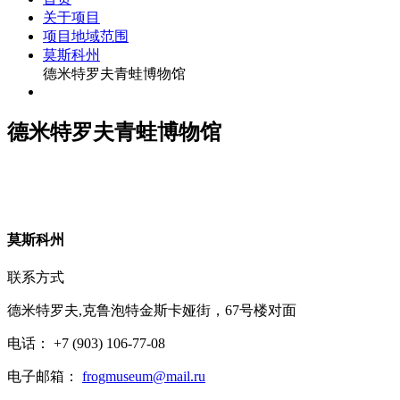
关于项目
项目地域范围
莫斯科州
德米特罗夫青蛙博物馆
德米特罗夫青蛙博物馆
莫
斯科州
联系方式
德米特罗夫,克鲁泡特金斯卡娅街，67号楼对面
电话： +7 (903) 106-77-08
电子邮箱：
frogmuseum@mail.ru