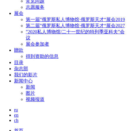
常见问题
志愿服务
展会
第一届”俄罗斯私人博物馆·俄罗斯天才“展会2019
第二届”俄罗斯私人博物馆·俄罗斯天才“展会2027
”2020私人博物馆/二十一世纪的特列季亚科夫”会
议
展会参加者
贈款
得到资助的信息
目录
杂志部
我们的影片
新闻中心
新闻
图片
视频报道
ru
en
ch
首页