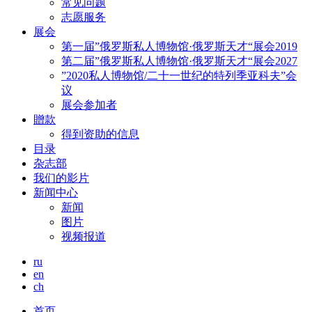
常见问题
志愿服务
展会
第一届”俄罗斯私人博物馆·俄罗斯天才“展会2019
第二届”俄罗斯私人博物馆·俄罗斯天才“展会2027
”2020私人博物馆/二十一世纪的特列季亚科夫”会
议
展会参加者
贈款
得到资助的信息
目录
杂志部
我们的影片
新闻中心
新闻
图片
视频报道
ru
en
ch
首页