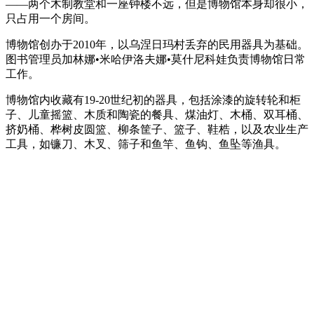
——两个木制教堂和一座钟楼不远，但是博物馆本身却很小，
只占用一个房间。
博物馆创办于2010年，以乌涅日玛村丢弃的民用器具为基础。
图书管理员加林娜•米哈伊洛夫娜•莫什尼科娃负责博物馆日常
工作。
博物馆内收藏有19-20世纪初的器具，包括涂漆的旋转轮和柜
子、儿童摇篮、木质和陶瓷的餐具、煤油灯、木桶、双耳桶、
挤奶桶、桦树皮圆篮、柳条筐子、篮子、鞋梏，以及农业生产
工具，如镰刀、木叉、筛子和鱼竿、鱼钩、鱼坠等渔具。