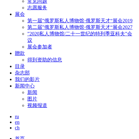
常见问题
志愿服务
展会
第一届”俄罗斯私人博物馆·俄罗斯天才“展会2019
第二届”俄罗斯私人博物馆·俄罗斯天才“展会2027
”2020私人博物馆/二十一世纪的特列季亚科夫”会
议
展会参加者
贈款
得到资助的信息
目录
杂志部
我们的影片
新闻中心
新闻
图片
视频报道
ru
en
ch
首页