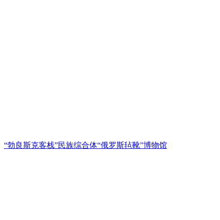
“勃良斯克客栈”民族综合体“俄罗斯毡靴”博物馆