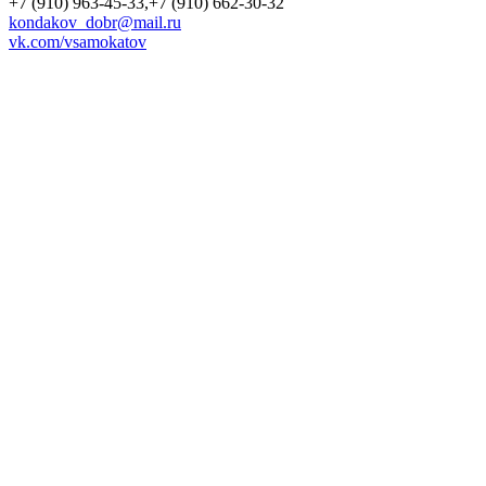
+7 (910) 963-45-33,+7 (910) 662-30-32
kondakov_dobr@mail.ru
vk.com/vsamokatov