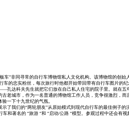
板车”非同寻常的自行车博物馆私人文化机构。该博物馆的创始人
自行车的忠实粉丝，每次旅行时他都开始带回带有自行车图片的
——孔达科夫先生就把它们放在自己私人住宅的院子里。就在五
）的古老城市，作为一名普通的博物馆工作人员，竞争很激烈，而
体验一下十九世纪的气氛。
展示了我们的“两轮朋友”从原始模式到现代自行车的最佳例子
车和著名的 “旅游 “和 “启动/公路 “模型。参观过程中还会有