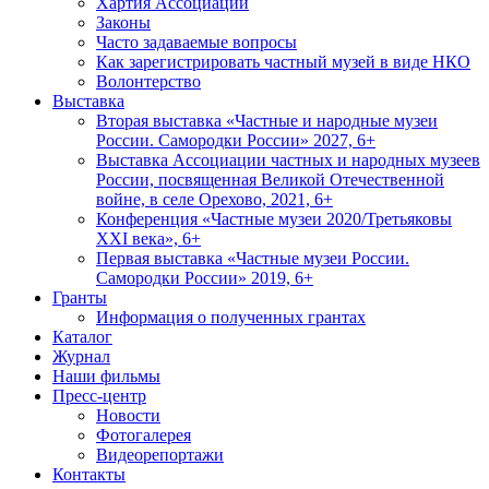
Хартия Ассоциации
Законы
Часто задаваемые вопросы
Как зарегистрировать частный музей в виде НКО
Волонтерство
Выставка
Вторая выставка «Частные и народные музеи
России. Самородки России» 2027, 6+
Выставка Ассоциации частных и народных музеев
России, посвященная Великой Отечественной
войне, в селе Орехово, 2021, 6+
Конференция «Частные музеи 2020/Третьяковы
XXI века», 6+
Первая выставка «Частные музеи России.
Самородки России» 2019, 6+
Гранты
Информация о полученных грантах
Каталог
Журнал
Наши фильмы
Пресс-центр
Новости
Фотогалерея
Видеорепортажи
Контакты