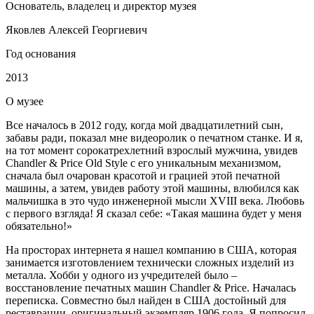
Основатель, владелец и директор музея
Яковлев Алексей Георгиевич
Год основания
2013
О
музее
Все началось в 2012 году, когда мой двадцатилетний сын,
забавы ради, показал мне видеоролик о печатном станке. И я,
на тот момент сорокатрехлетний взрослый мужчина, увидев
Chandler & Price Old Style с его уникальным механизмом,
сначала был очарован красотой и грацией этой печатной
машины, а затем, увидев работу этой машины, влюбился как
мальчишка в это чудо инженерной мысли XVIII века. Любовь
с первого взгляда! Я сказал себе: «Такая машина будет у меня
обязательно!»
На просторах интернета я нашел компанию в США, которая
занимается изготовлением технически сложных изделий из
металла. Хобби у одного из учредителей было –
восстановление печатных машин Chandler & Price. Началась
переписка. Совместно был найден в США достойный для
реставрации, оригинальный экземпляр 1906 года. Я попросил