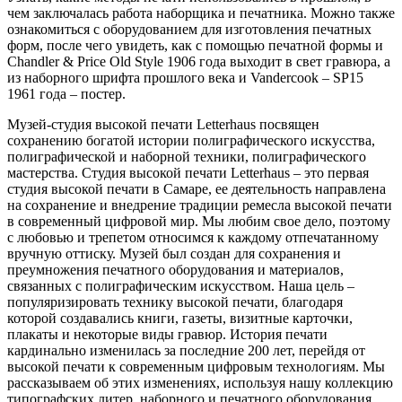
чем заключалась работа наборщика и печатника. Можно также
ознакомиться с оборудованием для изготовления печатных
форм, после чего увидеть, как с помощью печатной формы и
Chandler & Price Old Style 1906 года выходит в свет гравюра, а
из наборного шрифта прошлого века и Vandercook – SP15
1961 года – постер.
Музей-студия высокой печати Letterhaus посвящен
сохранению богатой истории полиграфического искусства,
полиграфической и наборной техники, полиграфического
мастерства. Студия высокой печати Letterhaus – это первая
студия высокой печати в Самаре, ее деятельность направлена
на сохранение и внедрение традиции ремесла высокой печати
в современный цифровой мир. Мы любим свое дело, поэтому
с любовью и трепетом относимся к каждому отпечатанному
вручную оттиску. Музей был создан для сохранения и
преумножения печатного оборудования и материалов,
связанных с полиграфическим искусством. Наша цель –
популяризировать технику высокой печати, благодаря
которой создавались книги, газеты, визитные карточки,
плакаты и некоторые виды гравюр. История печати
кардинально изменилась за последние 200 лет, перейдя от
высокой печати к современным цифровым технологиям. Мы
рассказываем об этих изменениях, используя нашу коллекцию
типографских литер, наборного и печатного оборудования.