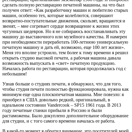
сделать полную реставрацию печатной машины, на что был
получен ответ: «Как разработчику машин и любителю старых
машин, особенно тех, которые колеблются, совершают
возвратно-поступательные движения, скользят, вращаются и
звенят, – мне согревает сердце возвращение к жизни этих
чугунных шедевров. Но я не собираюсь восстанавливать эту
машину до выставочного или музейного качества. Я намерен
при необходимости переработать 100-летнюю универсальную
печатную машину и дать ей, возможно, еще 100 лет жизни».
Меня это вполне устроило, тем более к тому времени я решил
открыть студию высокой печати, а рабочая машина давала
возможность выпускать в «свет» печатную продукцию.
Началась работа по реставрации, которая продолжалась год с
небольшим!
Узнав больше о студиях печати, я обнаружил, что для того,
чтобы студия печати полностью функционировала, нужна как
минимум еще одна плоскопечатная машина. Мне повезло: я
приобрел в США довольно редкий, оригинальный, в
идеальном состоянии Vandercook – SP15 1961 года. В 2013
году печатные станки прибыли в Россию и были
растаможены. Было докуплено дополнительное оборудование
для студии, и с того самого времени началась ее работа.
В какой-то момент я обратил внимание, что посетителей моей