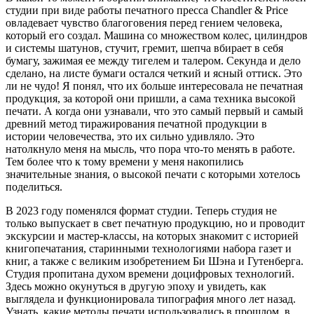
студии при виде работы печатного пресса Chandler & Price
овладевает чувство благоговения перед гением человека,
который его создал. Машина со множеством колес, цилиндров
и системы шатунов, стучит, гремит, шепча вбирает в себя
бумагу, зажимая ее между тигелем и талером. Секунда и дело
сделано, на листе бумаги остался четкий и ясный оттиск. Это
ли не чудо! Я понял, что их больше интересовала не печатная
продукция, за которой они пришли, а сама техника высокой
печати. А когда они узнавали, что это самый первый и самый
древний метод тиражирования печатной продукции в
истории человечества, это их сильно удивляло. Это
натолкнуло меня на мысль, что пора что-то менять в работе.
Тем более что к тому времени у меня накопились
значительные знания, о высокой печати с которыми хотелось
поделиться.
В 2023 году поменялся формат студии. Теперь студия не
только выпускает в свет печатную продукцию, но и проводит
экскурсии и мастер-классы, на которых знакомит с историей
книгопечатания, старинными технологиями набора газет и
книг, а также с великим изобретением Би Шэна и Гутенберга.
Студия пропитана духом времени доцифровых технологий.
Здесь можно окунуться в другую эпоху и увидеть, как
выглядела и функционировала типография много лет назад.
Узнать, какие методы печати использовались в прошлом, в