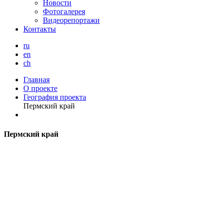
Новости
Фотогалерея
Видеорепортажи
Контакты
ru
en
ch
Главная
О проекте
География проекта
Пермский край
П
ермский край