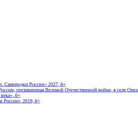
и. Самородки России» 2027, 6+
оссии, посвященная Великой Отечественной войне, в селе Орехо
века», 6+
и России» 2019, 6+