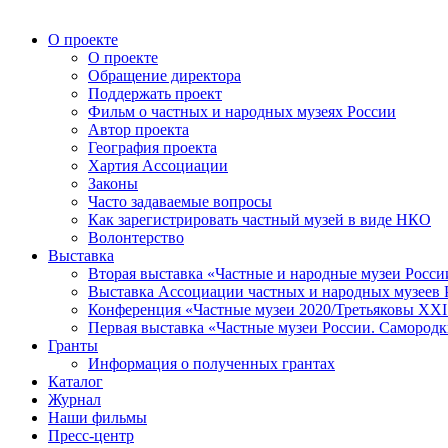
О проекте
О проекте
Обращение директора
Поддержать проект
Фильм о частных и народных музеях России
Автор проекта
География проекта
Хартия Ассоциации
Законы
Часто задаваемые вопросы
Как зарегистрировать частный музей в виде НКО
Волонтерство
Выставка
Вторая выставка «Частные и народные музеи Росси
Выставка Ассоциации частных и народных музеев Р
Конференция «Частные музеи 2020/Третьяковы XXI 
Первая выставка «Частные музеи России. Самородк
Гранты
Информация о полученных грантах
Каталог
Журнал
Наши фильмы
Пресс-центр