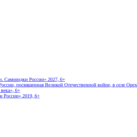
и. Самородки России» 2027, 6+
оссии, посвященная Великой Отечественной войне, в селе Орехо
века», 6+
и России» 2019, 6+