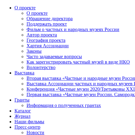
О проекте
О проекте
Обращение директора
Поддержать проект
Фильм о частных и народных музеях России
Автор проекта
География проекта
Хартия Ассоциации
Законы
Часто задаваемые вопросы
Как зарегистрировать частный музей в виде НКО
Волонтерство
Выставка
Вторая выставка «Частные и народные музеи Росси
Выставка Ассоциации частных и народных музеев Р
Конференция «Частные музеи 2020/Третьяковы XXI 
Первая выставка «Частные музеи России. Самородк
Гранты
Информация о полученных грантах
Каталог
Журнал
Наши фильмы
Пресс-центр
Новости