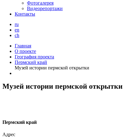
Фотогалерея
Видеорепортажи
Контакты
ru
en
ch
Главная
О проекте
География проекта
Пермский край
Музей истории пермской открытки
Музей истории пермской открытки
П
ермский край
Адрес