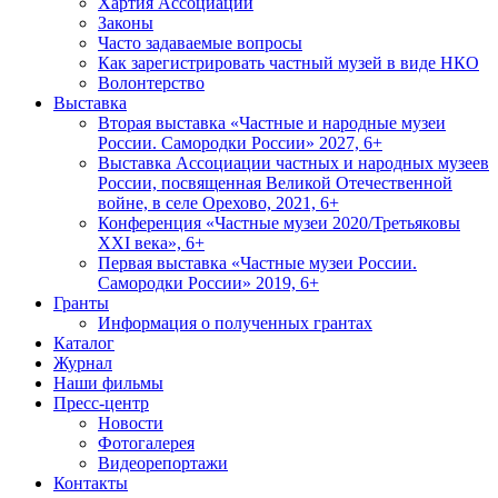
Хартия Ассоциации
Законы
Часто задаваемые вопросы
Как зарегистрировать частный музей в виде НКО
Волонтерство
Выставка
Вторая выставка «Частные и народные музеи
России. Самородки России» 2027, 6+
Выставка Ассоциации частных и народных музеев
России, посвященная Великой Отечественной
войне, в селе Орехово, 2021, 6+
Конференция «Частные музеи 2020/Третьяковы
XXI века», 6+
Первая выставка «Частные музеи России.
Самородки России» 2019, 6+
Гранты
Информация о полученных грантах
Каталог
Журнал
Наши фильмы
Пресс-центр
Новости
Фотогалерея
Видеорепортажи
Контакты