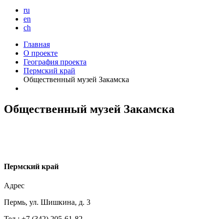
ru
en
ch
Главная
О проекте
География проекта
Пермский край
Общественный музей Закамска
Общественный музей Закамска
П
ермский край
Адрес
Пермь, ул. Шишкина, д. 3
Тел.: +7 (342) 205-61-82