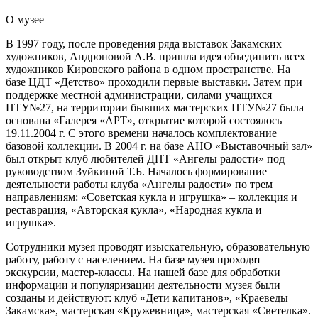
О
музее
В 1997 году, после проведения ряда выставок Закамских
художников, Андроновой А.В. пришла идея объединить всех
художников Кировского района в одном пространстве. На
базе ЦДТ «Детство» проходили первые выставки. Затем при
поддержке местной администрации, силами учащихся
ПТУ№27, на территории бывших мастерских ПТУ№27 была
основана «Галерея «АРТ», открытие которой состоялось
19.11.2004 г. С этого времени началось комплектование
базовой коллекции. В 2004 г. на базе АНО «Выставочный зал»
был открыт клуб любителей ДПТ «Ангелы радости» под
руководством Зуйкиной Т.Б. Началось формирование
деятельности работы клуба «Ангелы радости» по трем
направлениям: «Советская кукла и игрушка» – коллекция и
реставрация, «Авторская кукла», «Народная кукла и
игрушка».
Сотрудники музея проводят изыскательную, образовательную
работу, работу с населением. На базе музея проходят
экскурсии, мастер-классы. На нашей базе для обработки
информации и популяризации деятельности музея были
созданы и действуют: клуб «Дети капитанов», «Краеведы
Закамска», мастерская «Кружевница», мастерская «Светелка».