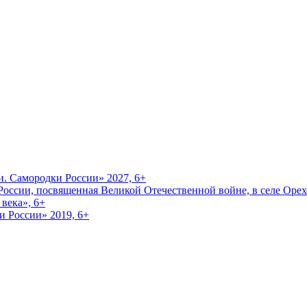
и. Самородки России» 2027, 6+
оссии, посвященная Великой Отечественной войне, в селе Орехо
века», 6+
и России» 2019, 6+