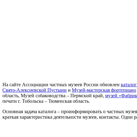
На сайте Ассоциации частных музеев России обновлен
катало
Свято-Алексиевской Пустыни
и
Музей-мастерская фортепиано
область, Музей собаководства – Пермский край,
музей «Фабрик
печати г. Тобольска – Тюменская область.
Основная задача каталога – проинформировать о частных музе
краткая характеристика деятельности музеев, контакты. Один ра