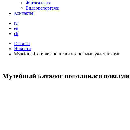
Фотогалерея
Видеорепортажи
Контакты
ru
en
ch
Главная
Новости
Музейный каталог пополнился новыми участниками
Музейный каталог пополнился новыми