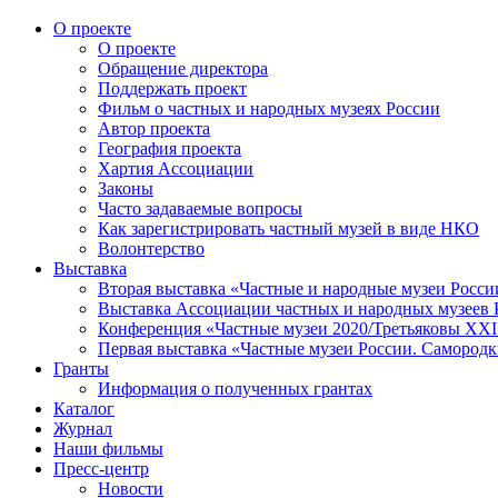
О проекте
О проекте
Обращение директора
Поддержать проект
Фильм о частных и народных музеях России
Автор проекта
География проекта
Хартия Ассоциации
Законы
Часто задаваемые вопросы
Как зарегистрировать частный музей в виде НКО
Волонтерство
Выставка
Вторая выставка «Частные и народные музеи Росси
Выставка Ассоциации частных и народных музеев Р
Конференция «Частные музеи 2020/Третьяковы XXI 
Первая выставка «Частные музеи России. Самородк
Гранты
Информация о полученных грантах
Каталог
Журнал
Наши фильмы
Пресс-центр
Новости