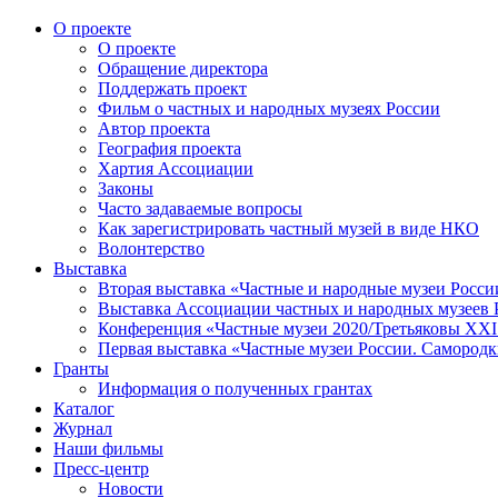
О проекте
О проекте
Обращение директора
Поддержать проект
Фильм о частных и народных музеях России
Автор проекта
География проекта
Хартия Ассоциации
Законы
Часто задаваемые вопросы
Как зарегистрировать частный музей в виде НКО
Волонтерство
Выставка
Вторая выставка «Частные и народные музеи Росси
Выставка Ассоциации частных и народных музеев Р
Конференция «Частные музеи 2020/Третьяковы XXI 
Первая выставка «Частные музеи России. Самородк
Гранты
Информация о полученных грантах
Каталог
Журнал
Наши фильмы
Пресс-центр
Новости