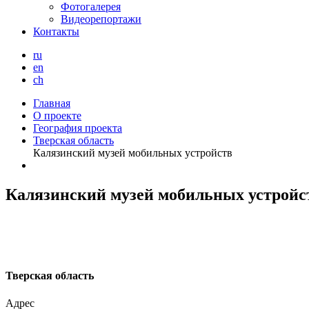
Фотогалерея
Видеорепортажи
Контакты
ru
en
ch
Главная
О проекте
География проекта
Тверская область
Калязинский музей мобильных устройств
Калязинский музей мобильных устройс
Т
верская область
Адрес