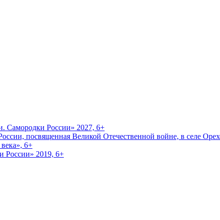
и. Самородки России» 2027, 6+
оссии, посвященная Великой Отечественной войне, в селе Орехо
века», 6+
и России» 2019, 6+