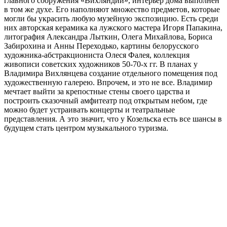
главного сооружения «Вихляндии», интерьер дома выполнен
в том же духе. Его наполняют множество предметов, которые
могли бы украсить любую музейную экспозицию. Есть среди
них авторская керамика ка лужского мастера Игоря Папакина,
литография Александра Лыткин, Олега Михайлова, Бориса
Забирохина и Анны Переходько, картины белорусского
художника-абстракциониста Олеся Фалея, коллекция
живописи советс­ких художников 50-70-х гг. В планах у
Владимира Вихлянцева создание отдельного помещения под
художественную галерею. Впрочем, и это не все. Владимир
мечтает выйти за крепостные стены своего царства и
построить сказочный амфитеатр под открытым небом, где
можно будет устраивать концерты и театральные
представления. А это значит, что у Козельска есть все шансы в
будущем стать центром музыкального туризма.