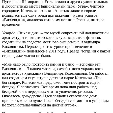
Пустынь и Шамордино. Есть немало и других удивительных
и любопытных мест: Национальный парк «Угра», Чертово
городище, Козельские засеки. А не так давно в городе
появилась еще одна точка притяжения – музей-усадьба
«Вихляндия», аналогов которому нет ни в России, ни за ее
пределами.
Усадьба «Вихляндия» – это музей современной ландшафтной
архитектуры и пластического искусства в стиле фэнтези,
созданный на средства местного бизнесмена Владимира
Вихлянцева. Первое архитектурное произведение в
«Вихляндии» появилось в 2011 году. Правда, тогда ни о какой
стране даже мысли не было.
«Мне надо было построить камин и баню, – вспоминает
Вихлянцев. – Я нашел мастера, самобытного украинского
архитектора-художника Владимира Колесникова. Он работал
над созданием скульптур в детском парке Козельска «Три
богатыря». Колесников предложил мне построить еще и
беседку. Я согласился. Все время пока шли работы над
беседкой, он в перерывах что-то увлеченно рисовал.
Оказалось, дом-дерево. Идея создания сказочного дома
пришлась мне по душе. После беседки с камином я уже и сам
не хотел останавливаться на достигнутом».