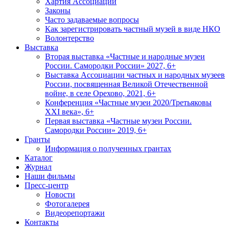
Хартия Ассоциации
Законы
Часто задаваемые вопросы
Как зарегистрировать частный музей в виде НКО
Волонтерство
Выставка
Вторая выставка «Частные и народные музеи
России. Самородки России» 2027, 6+
Выставка Ассоциации частных и народных музеев
России, посвященная Великой Отечественной
войне, в селе Орехово, 2021, 6+
Конференция «Частные музеи 2020/Третьяковы
XXI века», 6+
Первая выставка «Частные музеи России.
Самородки России» 2019, 6+
Гранты
Информация о полученных грантах
Каталог
Журнал
Наши фильмы
Пресс-центр
Новости
Фотогалерея
Видеорепортажи
Контакты