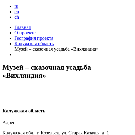
ru
en
ch
Главная
О проекте
География проекта
Калужская область
Музей – сказочная усадьба «Вихляндия»
Музей – сказочная усадьба
«Вихляндия»
К
алужская область
Адрес
Калужская обл., г. Козельск, ул. Старая Казачья, д. 1