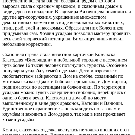
Постепенно вслед за баней, беседкой, рядом с которой
выросла скала с красным драконом, и сказочным домом в
виде дерева во владении Владимира Вихлянцева появились и
другие арт-сооружения, украшенные множеством
декоративных элементов в виде всевозможных животных,
птиц, рыб, змей и насекомых. Образы для них Колесников
придумывал сам. Хозяин усадьбы позволил мастеру проявить
весь свой творческий потенциал. Вихлянцев лишь вносил
небольшие коррективы.
Cказочная страна стала визитной карточкой Козельска.
Благодаря «Вихляндии» в небольшой городок с населением
чуть более 16 тысяч человек потянулись туристы. Особенно
популярна усадьба у семей с детьми. Дети и взрослые с
любопытством забираются в Дом на стебле, созданный по
мотивам сказки «Джек и бобовое зернышко», и Дом пирата,
поднимаются по лестницам на балкончики. По территории
усадьбы можно гулять совершенно свободно, перебираясь с
одного берега речки Клютома на другой по мосту,
выполненному в виде двух драконов, Катюши и Ванюши.
Единственное ограничение – нельзя ходить по газонам и
клумбам и заходить в Дом-дерево, так как в нем проживает
хозяин усадьбы.
Кстати, сказочная отделка коснулась не только внешних стен