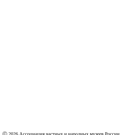
Ⓒ 2026 Ассоциация частных и народных музеев России