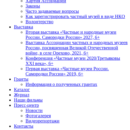
Хартия Ассоциации
Законы
Часто задаваемые вопросы
Как зарегистрировать частный музей в виде НКО
Волонтерство
Выставка
Вторая выставка «Частные и народные музеи
России. Самородки России» 2027, 6+
Выставка Ассоциации частных и народных музеев
России, посвященная Великой Отечественной
войне, в селе Орехово, 2021, 6+
Конференция «Частные музеи 2020/Третьяковы
XXI века», 6+
Первая выставка «Частные музеи России.
Самородки России» 2019, 6+
Гранты
Информация о полученных грантах
Каталог
Журнал
Наши фильмы
Пресс-центр
Новости
Фотогалерея
Видеорепортажи
Контакты