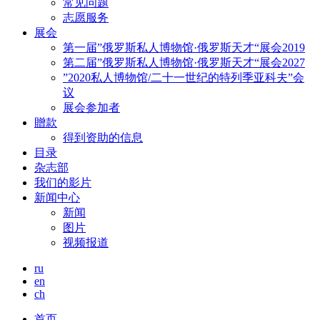
常见问题
志愿服务
展会
第一届”俄罗斯私人博物馆·俄罗斯天才“展会2019
第二届”俄罗斯私人博物馆·俄罗斯天才“展会2027
”2020私人博物馆/二十一世纪的特列季亚科夫”会
议
展会参加者
贈款
得到资助的信息
目录
杂志部
我们的影片
新闻中心
新闻
图片
视频报道
ru
en
ch
首页