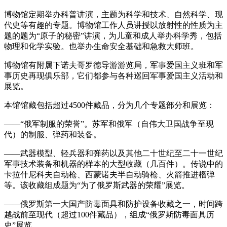
博物馆定期举办科普讲演，主题为科学和技术、自然科学、现
代史等有趣的专题。博物馆工作人员讲授以放射性的性质为主
题的题为“原子的秘密”讲演，为儿童和成人举办科学秀，包括
物理和化学实验。也举办生命安全基础和急救大师班。
博物馆有附属下诺夫哥罗德导游游览局，军事爱国主义班和军
事历史再现俱乐部，它们都参与各种巡回军事爱国主义活动和
展览。
本馆馆藏包括超过4500件藏品，分为几个专题部分和展览：
——“俄军制服的荣誉”。苏军和俄军（自伟大卫国战争至现
代）的制服、弹药和装备。
——武器模型、轻兵器和弹药以及其他二十世纪至二十一世纪
军事技术装备和机器的样本的大型收藏（几百件）。传说中的
卡拉什尼科夫自动枪、西蒙诺夫半自动骑枪、火箭推进榴弹
等。该收藏组成题为“为了俄罗斯武器的荣耀”展览。
——俄罗斯第一大国产防毒面具和防护设备收藏之一，时间跨
越战前至现代（超过100件藏品），组成“俄罗斯防毒面具历
史”展览。