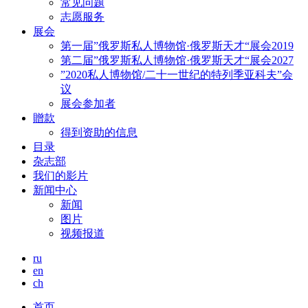
常见问题
志愿服务
展会
第一届”俄罗斯私人博物馆·俄罗斯天才“展会2019
第二届”俄罗斯私人博物馆·俄罗斯天才“展会2027
”2020私人博物馆/二十一世纪的特列季亚科夫”会
议
展会参加者
贈款
得到资助的信息
目录
杂志部
我们的影片
新闻中心
新闻
图片
视频报道
ru
en
ch
首页