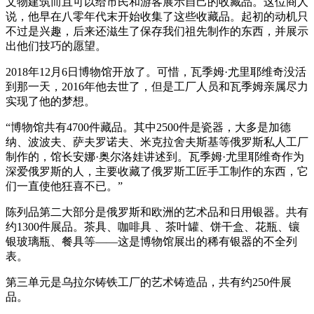
文物建筑而且可以给市民和游客展示自己的收藏品。这位商人
说，他早在八零年代末开始收集了这些收藏品。起初的动机只
不过是兴趣，后来还滋生了保存我们祖先制作的东西，并展示
出他们技巧的愿望。
2018年12月6日博物馆开放了。可惜，瓦季姆·尤里耶维奇没活
到那一天，2016年他去世了，但是工厂人员和瓦季姆亲属尽力
实现了他的梦想。
“博物馆共有4700件藏品。其中2500件是瓷器，大多是加德
纳、波波夫、萨夫罗诺夫、米克拉舍夫斯基等俄罗斯私人工厂
制作的，馆长安娜·奥尔洛娃讲述到。瓦季姆·尤里耶维奇作为
深爱俄罗斯的人，主要收藏了俄罗斯工匠手工制作的东西，它
们一直使他狂喜不已。”
陈列品第二大部分是俄罗斯和欧洲的艺术品和日用银器。共有
约1300件展品。茶具、咖啡具 、茶叶罐、饼干盒、花瓶、镶
银玻璃瓶、餐具等——这是博物馆展出的稀有银器的不全列
表。
第三单元是乌拉尔铸铁工厂的艺术铸造品，共有约250件展
品。