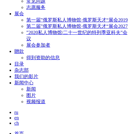
常见问题
志愿服务
展会
第一届”俄罗斯私人博物馆·俄罗斯天才“展会2019
第二届”俄罗斯私人博物馆·俄罗斯天才“展会2027
”2020私人博物馆/二十一世纪的特列季亚科夫”会
议
展会参加者
贈款
得到资助的信息
目录
杂志部
我们的影片
新闻中心
新闻
图片
视频报道
ru
en
ch
首页