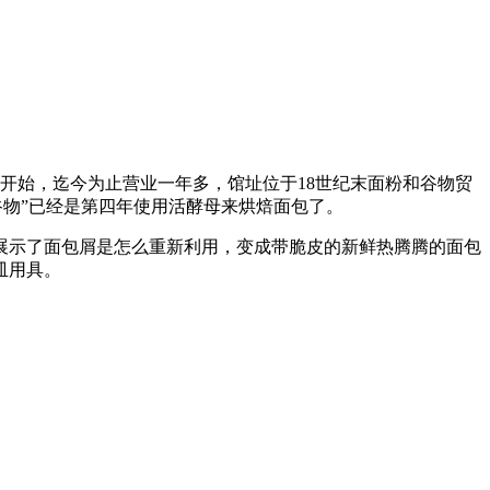
份开始，迄今为止营业一年多，馆址位于18世纪末面粉和谷物贸
谷物”已经是第四年使用活酵母来烘焙面包了。
展示了面包屑是怎么重新利用，变成带脆皮的新鲜热腾腾的面包
皿用具。