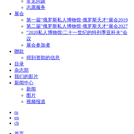
常见问题
志愿服务
展会
第一届”俄罗斯私人博物馆·俄罗斯天才“展会2019
第二届”俄罗斯私人博物馆·俄罗斯天才“展会2027
”2020私人博物馆/二十一世纪的特列季亚科夫”会
议
展会参加者
贈款
得到资助的信息
目录
杂志部
我们的影片
新闻中心
新闻
图片
视频报道
ru
en
ch
首页