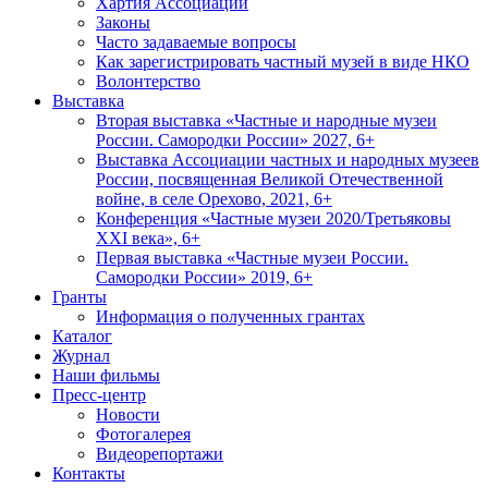
Хартия Ассоциации
Законы
Часто задаваемые вопросы
Как зарегистрировать частный музей в виде НКО
Волонтерство
Выставка
Вторая выставка «Частные и народные музеи
России. Самородки России» 2027, 6+
Выставка Ассоциации частных и народных музеев
России, посвященная Великой Отечественной
войне, в селе Орехово, 2021, 6+
Конференция «Частные музеи 2020/Третьяковы
XXI века», 6+
Первая выставка «Частные музеи России.
Самородки России» 2019, 6+
Гранты
Информация о полученных грантах
Каталог
Журнал
Наши фильмы
Пресс-центр
Новости
Фотогалерея
Видеорепортажи
Контакты