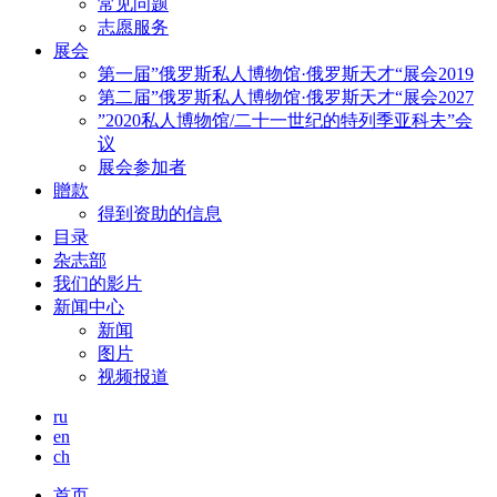
常见问题
志愿服务
展会
第一届”俄罗斯私人博物馆·俄罗斯天才“展会2019
第二届”俄罗斯私人博物馆·俄罗斯天才“展会2027
”2020私人博物馆/二十一世纪的特列季亚科夫”会
议
展会参加者
贈款
得到资助的信息
目录
杂志部
我们的影片
新闻中心
新闻
图片
视频报道
ru
en
ch
首页